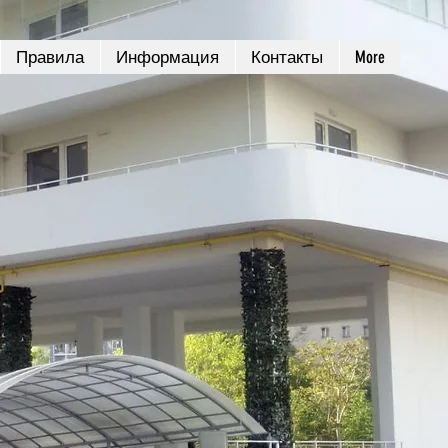
Правила
Информация
Контакты
More